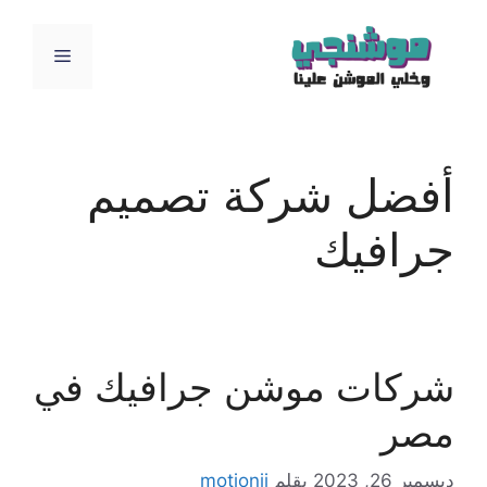
نتقل
لى
القائمة
لمحتوى
أفضل شركة تصميم
جرافيك
شركات موشن جرافيك في
مصر
ديسمبر 26, 2023
بقلم
motionji