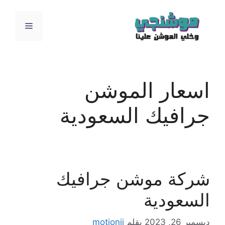
نتقل
لى
القائمة
لمحتوى
اسعار الموشن
جرافيك السعودية
شركة موشن جرافيك
السعودية
ديسمبر 26, 2023
بقلم
motionji