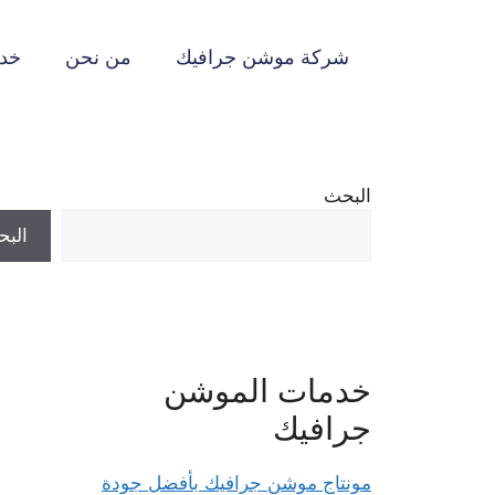
نتقل
لى
شركة موشن جرافيك
من نحن
خدم
لمحتوى
البحث
الب
خدمات الموشن
جرافيك
مونتاج موشن جرافيك بأفضل جودة