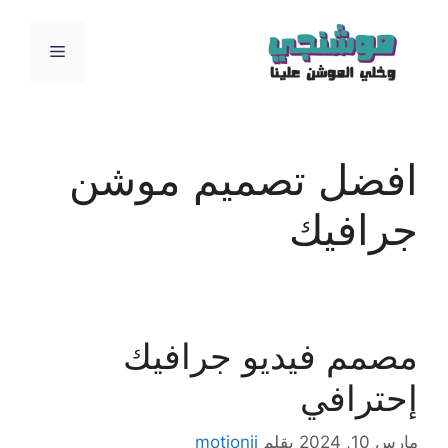
نتقل
لى
القائمة
لمحتوى
افضل تصميم موشن
جرافيك
مصمم فيديو جرافيك
إحترافي
مارس 10, 2024
بقلم
motionji