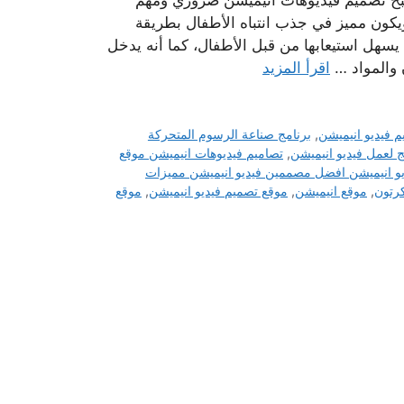
أصبح تصميم فيديوهات انيميشن ضروري ومهم
ويكون مميز في جذب انتباه الأطفال بطريقة
هل استيعابها من قبل الأطفال، كما أنه يدخل
ن والمواد …
اقرأ المزيد
م فيديو انيميشن
,
برنامج صناعة الرسوم المتحركة
ج لعمل فيديو انيميشن
,
تصاميم فيديوهات انيميشن موقع
يو انيميشن افضل مصممين فيديو انيميشن مميزات
كرتون
,
موقع انيميشن
,
موقع تصميم فيديو انيميشن
,
موقع