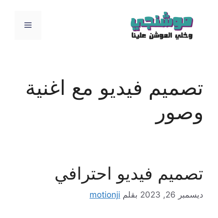
نتقل
لى
القائمة
لمحتوى
تصميم فيديو مع اغنية
وصور
تصميم فيديو احترافي
ديسمبر 26, 2023
بقلم
motionji