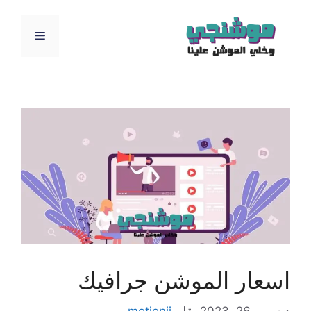
نتقل
لى
القائمة
لمحتوى
اسعار الموشن جرافيك
ديسمبر 26, 2023
بقلم
motionji