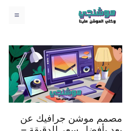
نتقل
لى
القائمة
لمحتوى
مصمم موشن جرافيك عن
بعد بأفضل سعر للدقيقة –